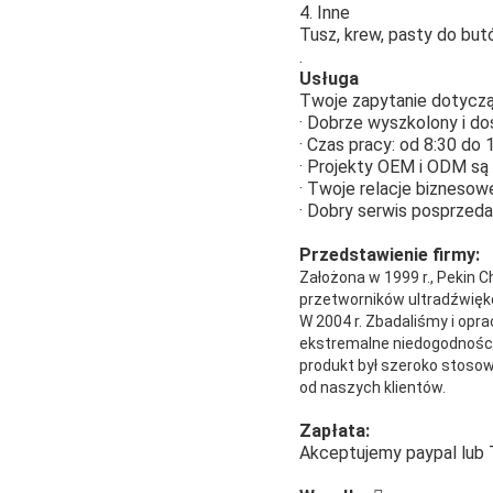
4. Inne
Tusz, krew, pasty do butów
.
Usługa
Twoje zapytanie dotycząc
· Dobrze wyszkolony i do
· Czas pracy: od 8:30 do 
· Projekty OEM i ODM są 
· Twoje relacje bizneso
· Dobry serwis posprzeda
Przedstawienie firmy:
Założona w 1999 r., Pekin
przetworników ultradźwięko
W 2004 r. Zbadaliśmy i opr
​​ekstremalne niedogodnoś
produkt był szeroko stosow
od naszych klientów.
Zapłata:
Akceptujemy paypal lub T