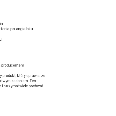
n.
ania po angielsku.
u.
ym producentem
 produkt, który sprawia, że
 łatwym zadaniem. Ten
 i otrzymał wiele pochwał