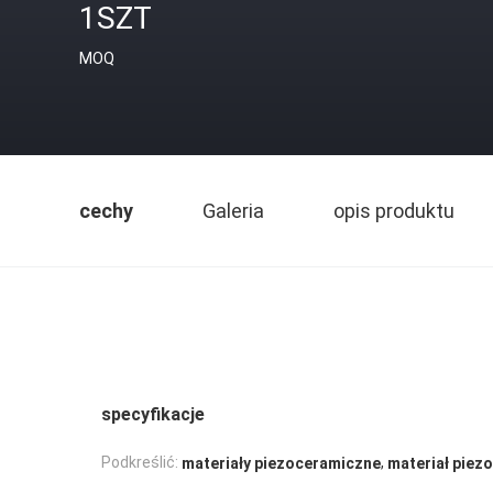
1SZT
MOQ
cechy
Galeria
opis produktu
specyfikacje
,
Podkreślić:
materiały piezoceramiczne
materiał piez