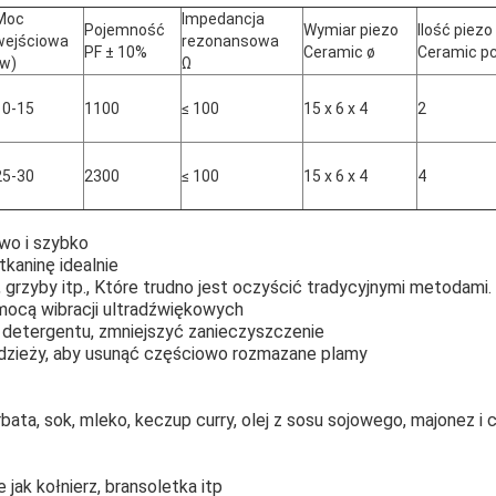
Moc
Impedancja
Pojemność
Wymiar piezo
Ilość piezo
wejściowa
rezonansowa
PF ± 10%
Ceramic ø
Ceramic p
(w)
Ω
10-15
1100
≤ 100
15 x 6 x 4
2
25-30
2300
≤ 100
15 x 6 x 4
4
two i szybko
 tkaninę idealnie
, grzyby itp., Które trudno jest oczyścić tradycyjnymi metodami.
omocą wibracji ultradźwiękowych
 detergentu, zmniejszyć zanieczyszczenie
 odzieży, aby usunąć częściowo rozmazane plamy
rbata, sok, mleko, keczup curry, olej z sosu sojowego, majonez i 
e jak kołnierz, bransoletka itp