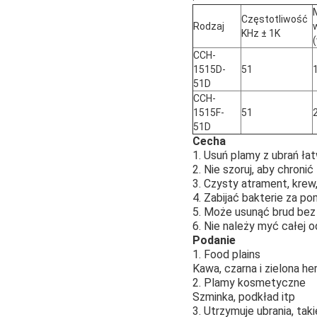
Częstotliwość
Rodzaj
KHz ± 1K
CCH-
1515D-
51
51D
CCH-
1515F-
51
51D
Cecha
1. Usuń plamy z ubrań ła
2. Nie szoruj, aby chronić
3. Czysty atrament, krew
4. Zabijać bakterie za p
5. Może usunąć brud bez
6. Nie należy myć całej
Podanie
1. Food plains
Kawa, czarna i zielona he
2. Plamy kosmetyczne
Szminka, podkład itp
3. Utrzymuje ubrania, taki