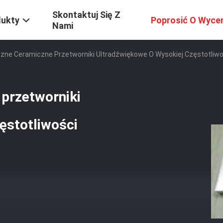
Skontaktuj Się Z
dukty
Poprosić O Wyce
Nami
czne Ceramiczne Przetworniki Ultradźwiękowe O Wysokiej Częstotliwo
 przetworniki
ęstotliwości