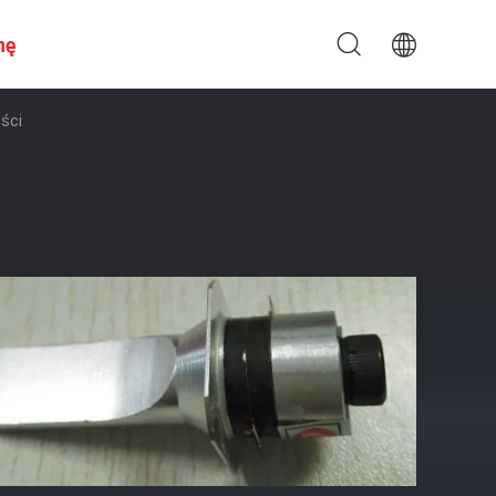
nę
ści