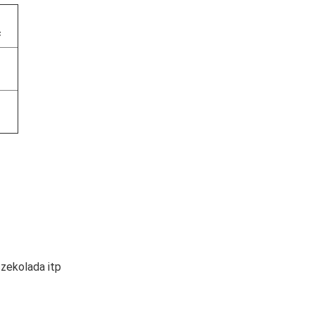
c
czekolada itp