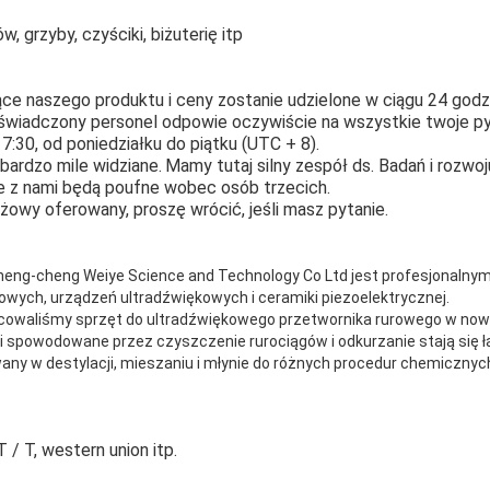
, grzyby, czyściki, biżuterię itp
e naszego produktu i ceny zostanie udzielone w ciągu 24 godzi
świadczony personel odpowie oczywiście na wszystkie twoje pyt
17:30, od poniedziałku do piątku (UTC + 8).
bardzo mile widziane.
Mamy tutaj silny zespół ds. Badań i rozwoj
we z nami będą poufne wobec osób trzecich.
żowy oferowany, proszę wrócić, jeśli masz pytanie.
 Cheng-cheng Weiye Science and Technology Co Ltd jest profesjonaln
wych, urządzeń ultradźwiękowych i ceramiki piezoelektrycznej.
acowaliśmy sprzęt do ultradźwiękowego przetwornika rurowego w nowy
ci spowodowane przez czyszczenie rurociągów i odkurzanie stają się
any w destylacji, mieszaniu i młynie do różnych procedur chemicznych
 / T, western union itp.