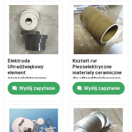
Elektroda
Kształt rur
Ultradźwiękowy
Piezoelektryczne
element
materiały ceramiczne
piezoelektryczny
do ultradźwiękowego
Kształt pierścienia
urządzenia
Wyślij zapytanie
Wyślij zapytanie
Odporność na
wibracyjnego
Dom
temperaturę
Produkty
O nas