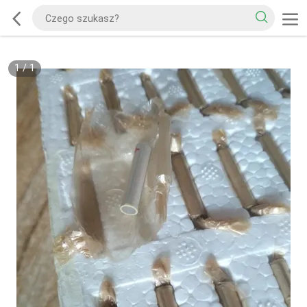
1
/
1