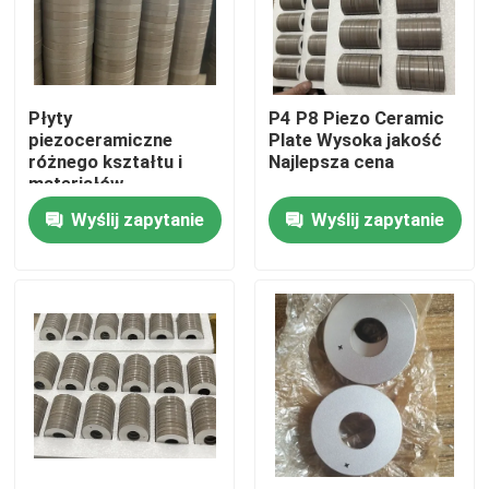
Wycieczka po fabryce
Płyty
P4 P8 Piezo Ceramic
Kontrola jakości
piezoceramiczne
Plate Wysoka jakość
różnego kształtu i
Najlepsza cena
materiałów
Skontaktuj się z nami
Wyślij zapytanie
Wyślij zapytanie
Poprosić o wycenę
Ultradźwiękowy przetwornik czyszczący
Przetwornik ultradźwiękowy o dużej mocy
Przetwornik ultradźwiękowy o wielu częstotliwościac