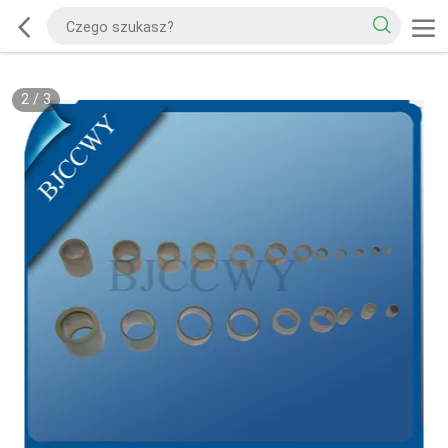
2
/
3