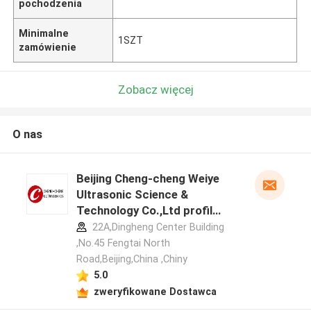
pochodzenia
Minimalne
1SZT
zamówienie
Zobacz więcej
O nas
Beijing Cheng-cheng Weiye
Ultrasonic Science &
Technology Co.,Ltd profil
producenta
22A,Dingheng Center Building
,No.45 Fengtai North
Road,Beijing,China ,Chiny
5.0
zweryfikowane Dostawca