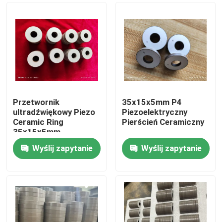
Przetwornik
35x15x5mm P4
ultradźwiękowy Piezo
Piezoelektryczny
Ceramic Ring
Pierścień Ceramiczny
35x15x5mm
Wyślij zapytanie
Wyślij zapytanie
Dom
Produkty
O nas