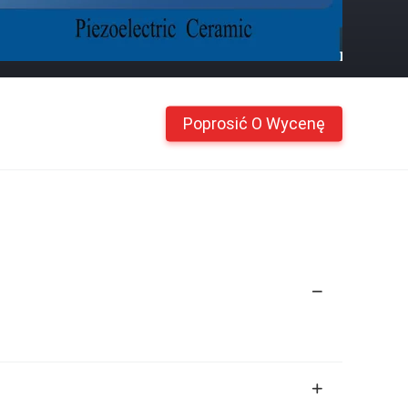
Poprosić O Wycenę