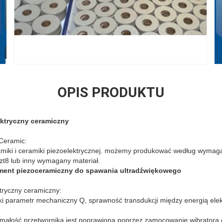
OPIS PRODUKTU
ektryczny ceramiczny
 Ceramic:
amiki i ceramiki piezoelektrycznej. możemy produkować według wymag
pzt8 lub inny wymagany materiał.
ement piezoceramiczny do spawania ultradźwiękowego
ktryczny ceramiczny:
i parametr mechaniczny Q, sprawność transdukcji między energią ele
małość przetwornika jest poprawiona poprzez zamocowanie wibratora 