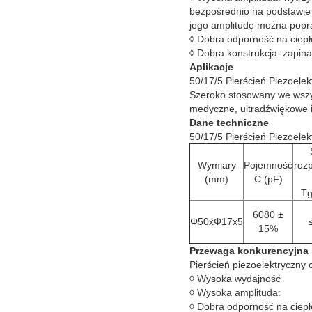
bezpośrednio na podstawie
jego amplitudę można popr
◊ Dobra odporność na ciepł
◊ Dobra konstrukcja: zapin
Aplikacje
50/17/5 Pierścień Piezoele
Szeroko stosowany we wszys
medyczne, ultradźwiękowe i 
Dane techniczne
50/17/5 Pierścień Piezoele
Wymiary
Pojemność
roz
(mm)
C (pF)
Tg
6080 ±
Φ50xΦ17x5
15%
Przewaga konkurencyjna
Pierścień piezoelektryczny 
◊ Wysoka wydajność
◊ Wysoka amplituda:
◊ Dobra odporność na ciepł