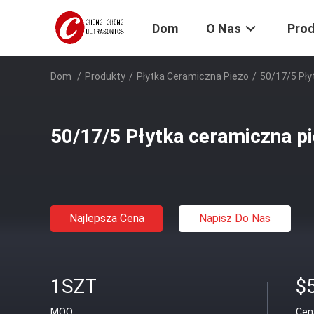
Dom
O Nas
Pro
Dom
/
Produkty
/
Płytka Ceramiczna Piezo
/
50/17/5 Pły
50/17/5 Płytka ceramiczna p
Najlepsza Cena
Napisz Do Nas
1SZT
$
MOQ
Cen