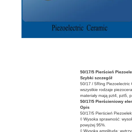
50/17/5 Pierścień Piezoel
Szybki szczegół
50/17 / 5Ring Piezoelectric
wszystkie rodzaje piezocer
materiały mają pzt4, pzt5, 
50/17/5 Pierścieniowy el
Opis
50/17/5 Pierścień Piezoele
◊ Wysoka sprawność: wysok
powyżej 95%.
◊ Wysoka amplituda: wytrzy