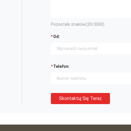
Pozostało znaków(
20
/3000)
Od:
Telefon:
Skontaktuj Się Teraz