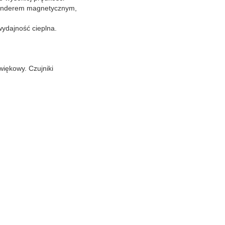
panderem magnetycznym,
wydajność cieplna.
iękowy. Czujniki