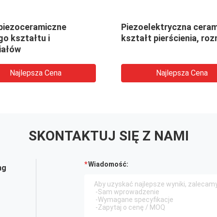
 piezoceramiczne
Piezoelektryczna ceram
o kształtu i
kształt pierścienia, roz
iałów
Najlepsza Cena
Najlepsza Cena
SKONTAKTUJ SIĘ Z NAMI
Wiadomość:
ng