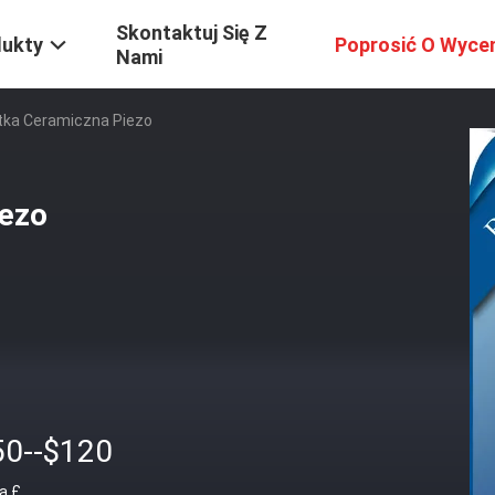
Skontaktuj Się Z
dukty
Poprosić O Wyce
Nami
tka Ceramiczna Piezo
iezo
50--$120
a £