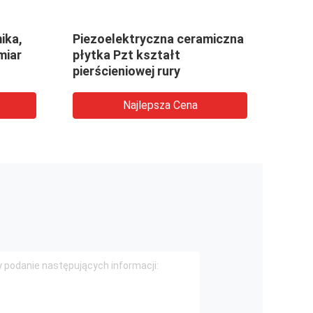
ika,
Piezoelektryczna ceramiczna
Płyt
miar
płytka Pzt kształt
ultr
pierścieniowej rury
czys
Najlepsza Cena