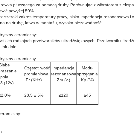
 rowka płuczącego za pomocą śruby.
Porównując z wibratorem z eks
awić powyżej 50%.
o: szeroki zakres temperatury pracy, niska impedancja rezonansowa i 
ana na śrubę, łatwa w montażu, wysoka niezawodność.
ktryczny ceramiczny:
tkich rodzajach przetworników ultradźwiękowych. Przetwornik ultradźw
tak dalej
ktryczny ceramiczny:
Słabe
Częstotliwość
Impedancja
Moduł
praszanie
promieniowa
rezonansowa
sprzęgania
pola
Fr (KHz)
Zm (∩)
Kp (%)
δ (12v)
≤2,0%
28,5 ± 5%
≤120
≥45
ceramiczny:
o