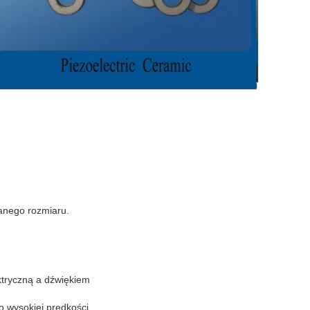
anego rozmiaru.
ktryczną a dźwiękiem
o wysokiej prędkości