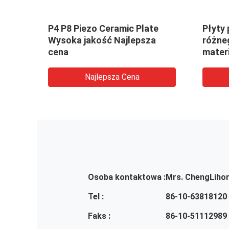
P4 P8 Piezo Ceramic Plate
Płyty
eń
Wysoka jakość Najlepsza
różneg
cena
mater
Najlepsza Cena
Osoba kontaktowa :
Mrs. ChengLiho
Tel :
86-10-63818120
Faks :
86-10-51112989