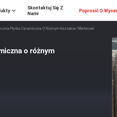
Skontaktuj Się Z
dukty
Poprosić O Wyce
Nami
yczna Płytka Ceramiczna O Różnym Kształcie I Materiale
amiczna o różnym