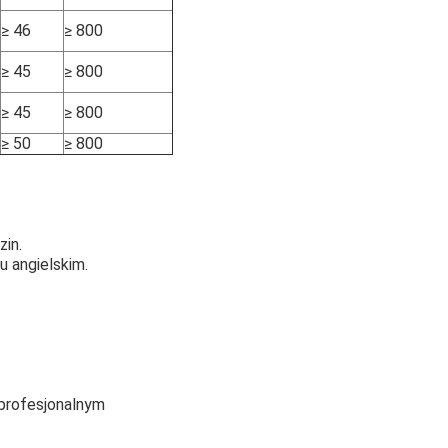
≥ 46
≥ 800
≥ 45
≥ 800
≥ 45
≥ 800
≥ 50
≥ 800
in.
u angielskim.
 profesjonalnym