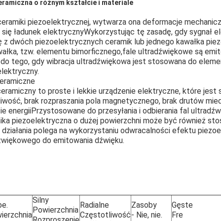
eramiczna o różnym kształcie i materiale
 ceramiki piezoelektrycznej, wytwarza ona deformacje mechanicz
się ładunek elektrycznyWykorzystując tę zasadę, gdy sygnał el
ię z dwóch piezoelektrycznych ceramik lub jednego kawałka piezo
łka, tzw. elementu bimorficznego,fale ultradźwiękowe są emi
 do tego, gdy wibracja ultradźwiękowa jest stosowana do eleme
lektryczny.
ceramiczne
eramiczny to proste i lekkie urządzenie elektryczne, które jes
iwość, brak rozpraszania pola magnetycznego, brak drutów mie
cie energiiPrzystosowane do przesyłania i odbierania fal ultradź
ika piezoelektryczna o dużej powierzchni może być również st
da działania polega na wykorzystaniu odwracalności efektu piezo
źwiękowego do emitowania dźwięku.
Silny
be.
Radialne
Zasoby
Gęste
Powierzchnia
ierzchnia
Częstotliwość
- Nie, nie.
Fre
Rozproszenie