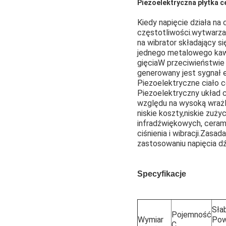
Piezoelektryczna płytka c
Kiedy napięcie działa na
częstotliwości.wytwarza 
na wibrator składający s
jednego metalowego kawa
gięciaW przeciwieństwie
generowany jest sygnał e
Piezoelektryczne ciało 
Piezoelektryczny układ c
względu na wysoką wrażl
niskie koszty,niskie zuży
infradźwiękowych, ceram
ciśnienia i wibracji.Zasa
zastosowaniu napięcia d
Specyfikacje
Sła
Pojemność
Wymiar
Pow
C