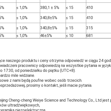
,5%
≤ 1,0%
380,1 ± 5%
≤ 15
410
,5%
≤ 1,0%
340,8±5%
≤ 15
410
,5%
≤ 1,0%
340,8±5%
≤ 15
315
,5%
≤ 1,0%
46±5%
≤ 10
681
ce naszego produktu i ceny otrzyma odpowiedź w ciągu 24 godz
świadczeni pracownicy odpowiedzą na wszystkie pytania w język
do 17:30, od poniedziałku do piątku (UTC+8).
ardzo mile widziane.
esowe z nami będą poufne wobec osób trzecich.
osprzedażowej, prosimy o kontakt, jeśli macie pytania.
eijing Cheng-cheng Weiye Science and Technology Co., Ltd jest
ków ultradźwiękowych,
ceramika piezoelektryczna.