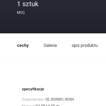
1 sztuk
MOQ
cechy
Galeria
opis produktu
specyfikacje
Orzecznictwo::
CE, ISO9001, ROSH
Materiał:
P4, P8 lub P5 itp