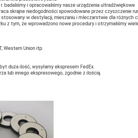
r. badaliśmy i opracowaliśmy nasze urządzenia ultradźwiękowe
raca skrajne niedogodności spowodowane przez czyszczenie rur
 stosowany w destylacji, mieszaniu i mleczarstwie dla różnych c
zku z tym, że wprowadzono nowe procedury i otrzymaliśmy wie
, Western Union itp.
t zbyt duża ilość, wysyłamy ekspresem FedEx.
za lub innego ekspresowego, zgodnie z ilością.