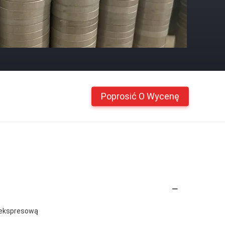
Poprosić O Wycenę
 ekspresową