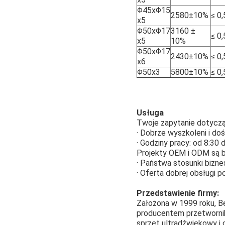
Φ45xΦ15
2580±10%
≤ 0
x5
Φ50xΦ17
3160 ±
≤ 0
x5
10%
Φ50xΦ17
2430±10%
≤ 0
x6
Φ50x3
5800±10%
≤ 0
Usługa
Twoje zapytanie dotyczą
· Dobrze wyszkoleni i do
· Godziny pracy: od 8:30 
Projekty OEM i ODM są b
· Państwa stosunki bizn
· Oferta dobrej obsługi p
Przedstawienie firmy:
Założona w 1999 roku, B
producentem przetworni
sprzęt ultradźwiękowy i 