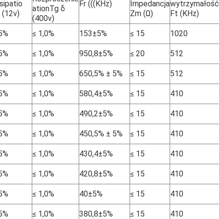
sipatio
Fr (((KHz)
Impedancja
wytrzymałość
ationTg δ
 (12v)
Zm (Ω)
Ft (KHz)
(400v)
,5%
≤ 1,0%
153±5%
≤ 15
1020
,5%
≤ 1,0%
950,8±5%
≤ 20
512
,5%
≤ 1,0%
650,5% ± 5%
≤ 15
512
,5%
≤ 1,0%
580,4±5%
≤ 15
410
,5%
≤ 1,0%
490,2±5%
≤ 15
410
,5%
≤ 1,0%
450,5% ± 5%
≤ 15
410
,5%
≤ 1,0%
430,4±5%
≤ 15
410
,5%
≤ 1,0%
420,8±5%
≤ 15
410
,5%
≤ 1,0%
40±5%
≤ 15
410
,5%
≤ 1,0%
380,8±5%
≤ 15
410