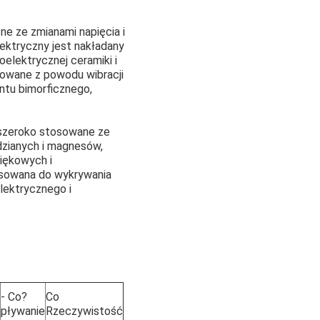
ne ze zmianami napięcia i
ektryczny jest nakładany
elektrycznej ceramiki i
towane z powodu wibracji
ntu bimorficznego,
t szeroko stosowane ze
dzianych i magnesów,
więkowych i
osowana do wykrywania
elektrycznego i
- Co?
Co
pływanie
Rzeczywistość