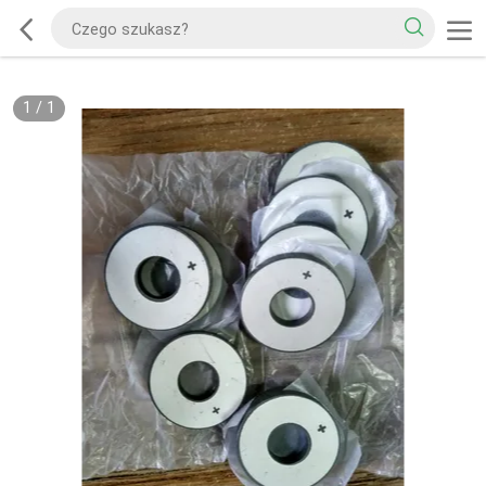
1
/
1