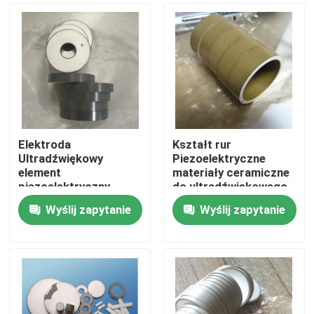
Elektroda
Kształt rur
Ultradźwiękowy
Piezoelektryczne
element
materiały ceramiczne
piezoelektryczny
do ultradźwiękowego
Kształt pierścienia
urządzenia
Wyślij zapytanie
Wyślij zapytanie
Odporność na
wibracyjnego
Dom
temperaturę
Produkty
O nas