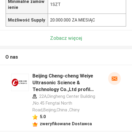
Minimalne zamów
1SZT
ienie
Możliwość Supply
20.000.000 ZA MIESIĄC
Zobacz więcej
O nas
Beijing Cheng-cheng Weiye
Ultrasonic Science &
Technology Co.,Ltd profil
producenta
22A,Dingheng Center Building
,No.45 Fengtai North
Road,Beijing,China ,Chiny
5.0
zweryfikowane Dostawca