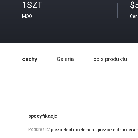
1SZT
$
MOQ
Cen
cechy
Galeria
opis produktu
specyfikacje
,
Podkreślić:
piezoelectric element
piezoelectric cera