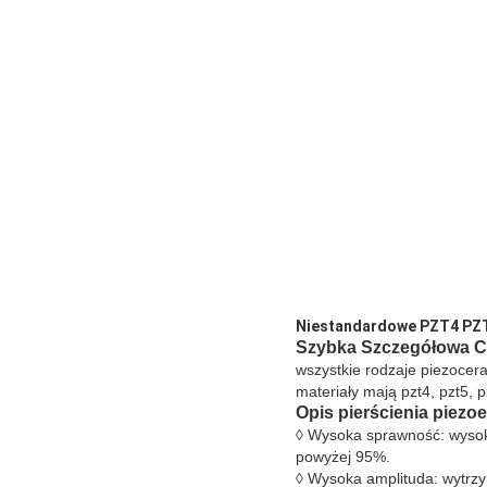
Niestandardowe PZT4 PZT5
Szybka Szczegółowa C
wszystkie rodzaje piezocer
materiały mają pzt4, pzt5, 
Opis
pierścienia piezo
◊ Wysoka sprawność: wysok
powyżej 95%.
◊ Wysoka amplituda: wytrzy