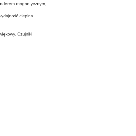
panderem magnetycznym,
wydajność cieplna.
iękowy. Czujniki