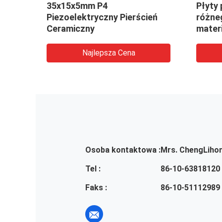
kowy
35x15x5mm P4
Płyty
Piezoelektryczny Pierścień
różneg
Ceramiczny
mater
Najlepsza Cena
Osoba kontaktowa :
Mrs. ChengLiho
Tel :
86-10-63818120
Faks :
86-10-51112989