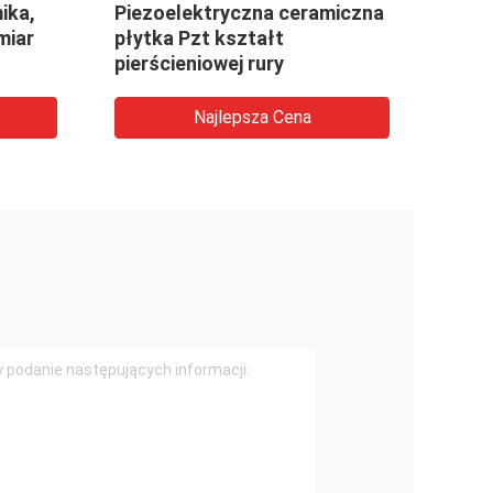
ika,
Piezoelektryczna ceramiczna
50/1
miar
płytka Pzt kształt
piez
pierścieniowej rury
Najlepsza Cena