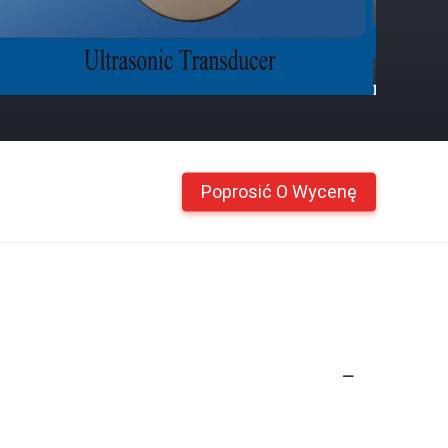
Poprosić O Wycenę