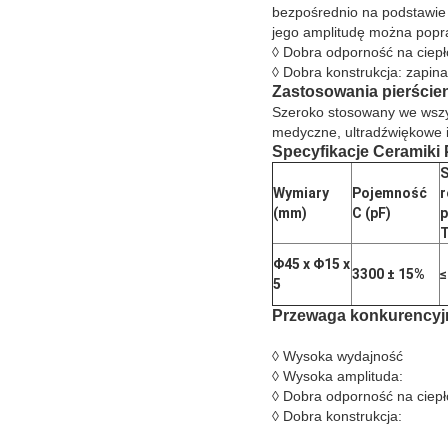
bezpośrednio na podstawie
jego amplitudę można popr
◊ Dobra odporność na ciepł
◊ Dobra konstrukcja: zapin
Zastosowania
pierście
Szeroko stosowany we wszys
medyczne, ultradźwiękowe i 
Specyfikacje
Ceramiki
S
Wymiary
Pojemność
r
(mm)
C (pF)
p
T
Φ45
x
Φ15
x
3300 ± 15%
≤
5
Przewaga konkurency
◊ Wysoka wydajność
◊ Wysoka amplituda:
◊ Dobra odporność na ciepł
◊ Dobra konstrukcja: