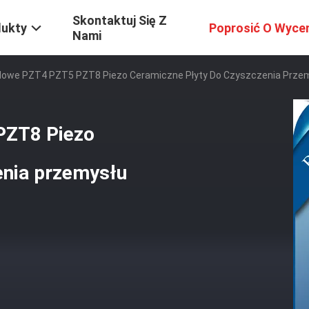
Skontaktuj Się Z
dukty
Poprosić O Wyce
Nami
dowe PZT4 PZT5 PZT8 Piezo Ceramiczne Płyty Do Czyszczenia Prze
PZT8 Piezo
enia przemysłu