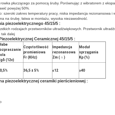
 rowka płuczącego za pomocą śruby.
Porównując z wibratorem z eks
awić powyżej 50%.
o: szeroki zakres temperatury pracy, niska impedancja rezonansowa i 
ana na śrubę, łatwa w montażu, wysoka niezawodność.
nia piezoelektrycznego
45/15/5
:
tkich rodzajach przetworników ultradźwiękowych. Przetwornik ultradźw
tak dalej
Piezoelektrycznej Ceramicznej
45/15/5
:
łabe
Częstotliwość
Impedancja
Moduł
ozpraszanie
promieniowa
rezonansowa
sprzęgania
ola
Fr (KHz)
Zm
(
∩
)
Kp (%)
gδ (12v)
0,5%
36,5 ± 5%
≤12
≥40
jna
piezoelektrycznej ceramiki pierścieniowej
:
o