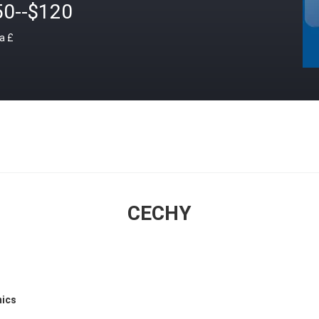
50--$120
a £
CECHY
mics