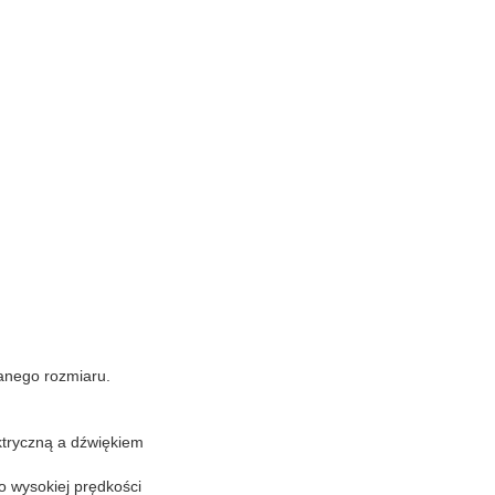
anego rozmiaru.
ktryczną a dźwiękiem
o wysokiej prędkości