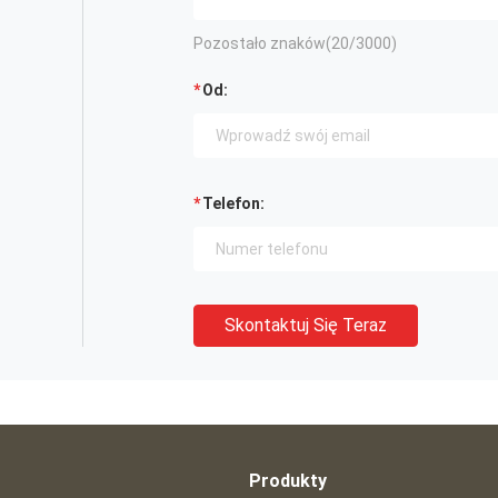
Pozostało znaków(
20
/3000)
Od:
Telefon:
Skontaktuj Się Teraz
Produkty