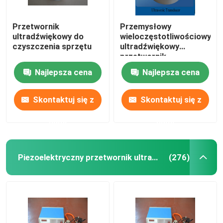
Przetwornik
Przemysłowy
ultradźwiękowy do
wieloczęstotliwościowy
czyszczenia sprzętu
ultradźwiękowy
przetwornik
Najlepsza cena
Najlepsza cena
Skontaktuj się z
Skontaktuj się z
nami
nami
Piezoelektryczny przetwornik ultradźwiękowy
(276)