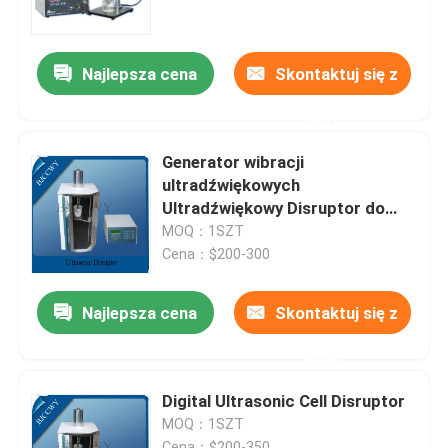
Wycieczka po fabryce
Najlepsza cena
Skontaktuj się z
nami
Kontrola jakości
Generator wibracji
Skontaktuj się z nami
ultradźwiękowych
Ultradźwiękowy Disruptor do
niszczenia bakterii
MOQ：1SZT
Poprosić o wycenę
Cena：$200-300
Ultradźwiękowy przetwornik czyszczący
Najlepsza cena
Skontaktuj się z
nami
Przetwornik ultradźwiękowy o dużej mocy
Digital Ultrasonic Cell Disruptor
MOQ：1SZT
Przetwornik ultradźwiękowy o wielu częstotliwościac
Cena：$200-350