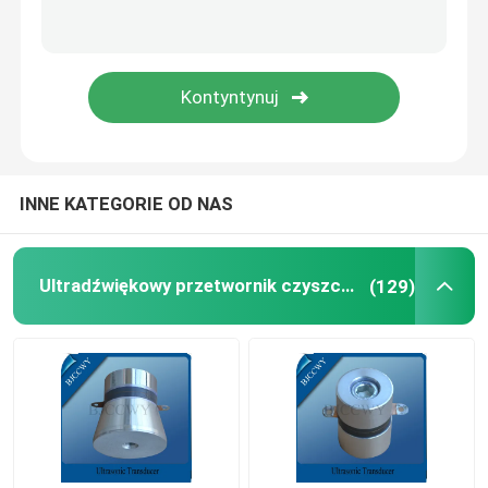
Płytka ceramiczna piezo
Piezoelektryczne dyski ceramiczne
Piezo Ceramic Element
INNE KATEGORIE OD NAS
Ultrasonic Welding Transducer
Ultradźwiękowy przetwornik czyszczący
(129)
Ultradźwiękowy przetwornik piękna
Impedancja ultradźwiękowa
Ultradźwiękowy przetwornik atomizacji