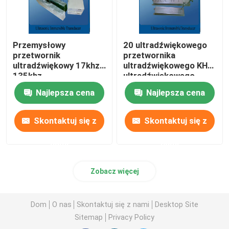
Przemysłowy
20 ultradźwiękowego
przetwornik
przetwornika
ultradźwiękowy 17khz -
ultradźwiękowego KHZ,
135khz
ultradźwiękowego
ultradźwiękowego
przetwornika
Najlepsza cena
Najlepsza cena
środka czyszczącego
czyszczącego
Skontaktuj się z
Skontaktuj się z
nami
nami
Zobacz więcej
Dom
O nas
Skontaktuj się z nami
Desktop Site
Sitemap
Privacy Policy