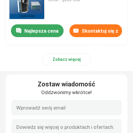
Piezoelektryczny przetwornik ultradźwiękowy
Najlepsza cena
Skontaktuj się z
Zanurzalny przetwornik ultradźwiękowy
nami
Cyfrowy generator ultradźwiękowy
Zobacz więcej
Ultradźwiękowy generator częstotliwości
Zostaw wiadomość
Maszyna do czyszczenia ultradźwiękowego
Oddzwonimy wkrótce!
Ultradźwiękowy Cell Disruptor
Reaktor ultradźwiękowy