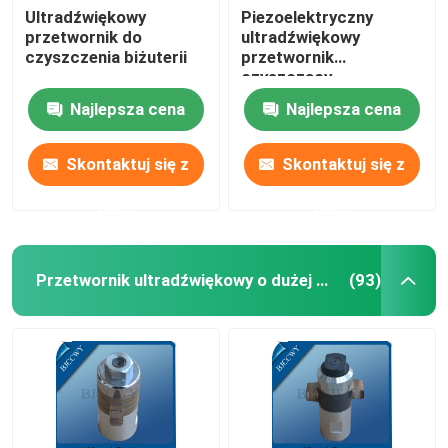
Ultradźwiękowy
Piezoelektryczny
przetwornik do
ultradźwiękowy
Ultradźwiękowy przetwornik rurowy
czyszczenia biżuterii
przetwornik
czyszczący
Najlepsza cena
Najlepsza cena
Skontaktuj się z
Skontaktuj się z
nami
nami
Przetwornik ultradźwiękowy o dużej mocy
(93)