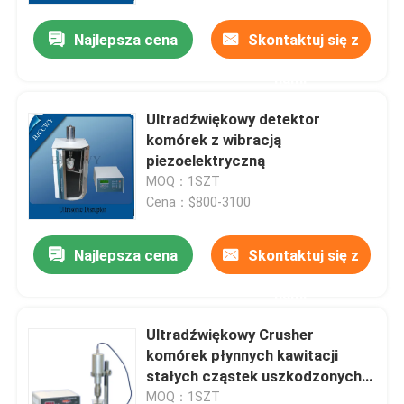
Najlepsza cena
Skontaktuj się z
nami
Ultradźwiękowy detektor
komórek z wibracją
piezoelektryczną
MOQ：1SZT
Cena：$800-3100
Najlepsza cena
Skontaktuj się z
Dom
nami
Ultradźwiękowy Crusher
Produkty
komórek płynnych kawitacji
stałych cząstek uszkodzonych
komórek
O nas
MOQ：1SZT