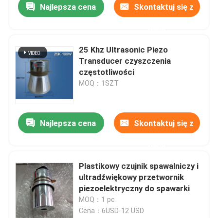
Najlepsza cena
Skontaktuj się z
nami
25 Khz Ultrasonic Piezo
Transducer czyszczenia
częstotliwości
MOQ：1SZT
Najlepsza cena
Skontaktuj się z
nami
Plastikowy czujnik spawalniczy i
ultradźwiękowy przetwornik
piezoelektryczny do spawarki
MOQ：1 pc
Cena：6USD-12 USD