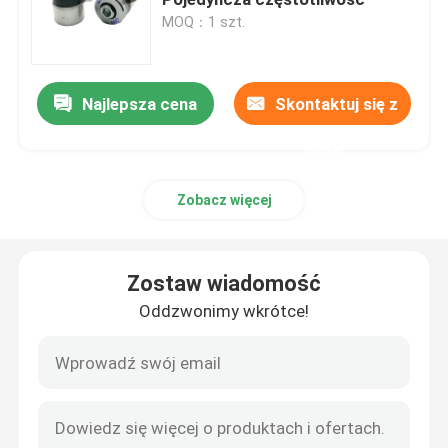
MOQ：1 szt.
Piezoelektryczny przetwornik ultradźwiękowy
Najlepsza cena
Skontaktuj się z
Zanurzalny przetwornik ultradźwiękowy
nami
Cyfrowy generator ultradźwiękowy
Zobacz więcej
Ultradźwiękowy generator częstotliwości
Zostaw wiadomość
Maszyna do czyszczenia ultradźwiękowego
Oddzwonimy wkrótce!
Ultradźwiękowy Cell Disruptor
Reaktor ultradźwiękowy