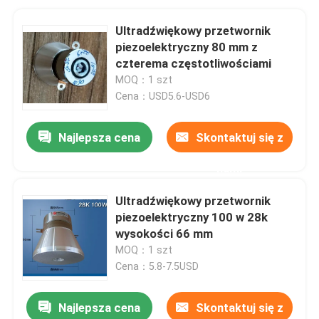
Ultradźwiękowy przetwornik
piezoelektryczny 80 mm z
czterema częstotliwościami
MOQ：1 szt
Cena：USD5.6-USD6
Najlepsza cena
Skontaktuj się z
nami
Ultradźwiękowy przetwornik
piezoelektryczny 100 w 28k
wysokości 66 mm
MOQ：1 szt
Cena：5.8-7.5USD
Najlepsza cena
Skontaktuj się z