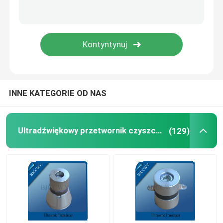
Płytka ceramiczna piezo
Piezoelektryczne dyski ceramiczne
Piezo Ceramic Element
INNE KATEGORIE OD NAS
Ultrasonic Welding Transducer
Ultradźwiękowy przetwornik czyszczący
(129)
Ultradźwiękowy przetwornik piękna
Impedancja ultradźwiękowa
Ultradźwiękowy przetwornik atomizacji