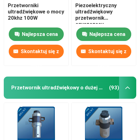
Przetworniki
Piezoelektryczny
ultradźwiękowe o mocy
ultradźwiękowy
Ultradźwiękowy przetwornik rurowy
20khz 100W
przetwornik
czyszczący
Najlepsza cena
Najlepsza cena
Skontaktuj się z
Skontaktuj się z
nami
nami
Przetwornik ultradźwiękowy o dużej mocy
(93)