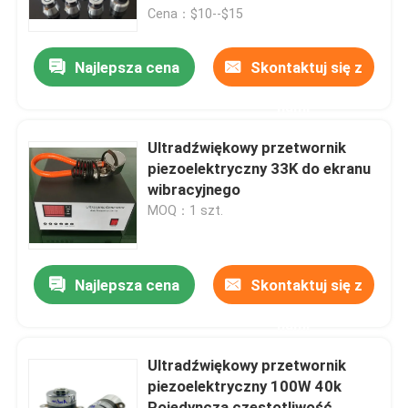
Cena：$10--$15
Wycieczka po fabryce
Najlepsza cena
Skontaktuj się z
nami
Kontrola jakości
Ultradźwiękowy przetwornik
Skontaktuj się z nami
piezoelektryczny 33K do ekranu
wibracyjnego
MOQ：1 szt.
Poprosić o wycenę
Ultradźwiękowy przetwornik czyszczący
Najlepsza cena
Skontaktuj się z
nami
Przetwornik ultradźwiękowy o dużej mocy
Ultradźwiękowy przetwornik
piezoelektryczny 100W 40k
Przetwornik ultradźwiękowy o wielu częstotliwościac
Pojedyncza częstotliwość