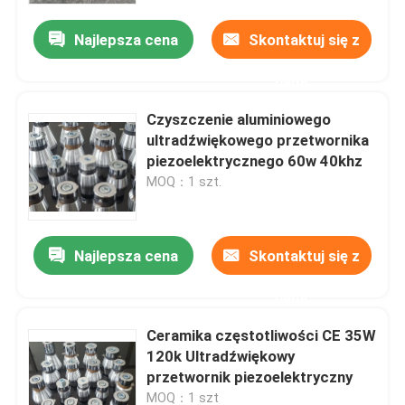
Najlepsza cena
Skontaktuj się z
nami
Czyszczenie aluminiowego
ultradźwiękowego przetwornika
piezoelektrycznego 60w 40khz
MOQ：1 szt.
Najlepsza cena
Skontaktuj się z
Dom
nami
Ceramika częstotliwości CE 35W
Produkty
120k Ultradźwiękowy
przetwornik piezoelektryczny
O nas
MOQ：1 szt