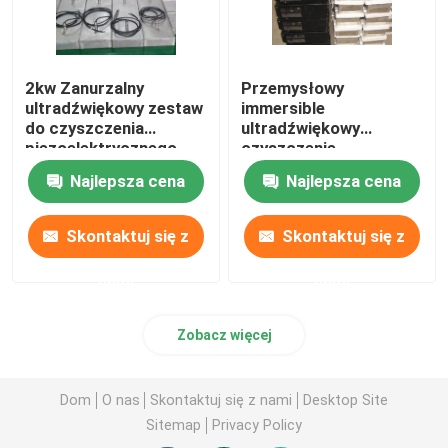
2kw Zanurzalny
Przemysłowy
ultradźwiękowy zestaw
immersible
do czyszczenia
ultradźwiękowy
piezoelektrycznego
czyszczenie
zestawu
przetwornik metalowe
Najlepsza cena
Najlepsza cena
przetworników
pudełko i generatora
Skontaktuj się z
Skontaktuj się z
nami
nami
Zobacz więcej
Dom
O nas
Skontaktuj się z nami
Desktop Site
Sitemap
Privacy Policy