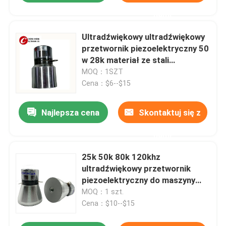
nami
Ultradźwiękowy ultradźwiękowy
przetwornik piezoelektryczny 50
w 28k materiał ze stali
nierdzewnej
MOQ：1SZT
Cena：$6--$15
Najlepsza cena
Skontaktuj się z
nami
25k 50k 80k 120khz
ultradźwiękowy przetwornik
piezoelektryczny do maszyny
czyszczącej
MOQ：1 szt.
Cena：$10--$15