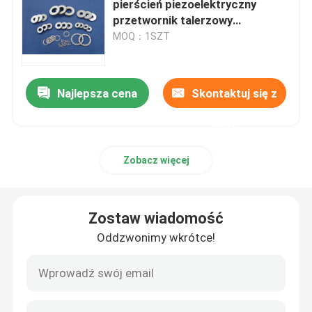
pierścień piezoelektryczny
przetwornik talerzowy
Płytka ceramiczna piezo
10x5x2mm
MOQ：1SZT
Piezoelektryczne dyski ceramiczne
Najlepsza cena
Skontaktuj się z
Piezo Ceramic Element
nami
Zobacz więcej
Ultrasonic Welding Transducer
Ultradźwiękowy przetwornik piękna
Zostaw wiadomość
Oddzwonimy wkrótce!
Impedancja ultradźwiękowa
Ultradźwiękowy przetwornik atomizacji