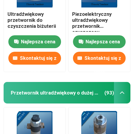
Ultradźwiękowy
Piezoelektryczny
przetwornik do
ultradźwiękowy
czyszczenia biżuterii
przetwornik
czyszczący
Najlepsza cena
Najlepsza cena
Skontaktuj się z
Skontaktuj się z
nami
nami
Przetwornik ultradźwiękowy o dużej mocy
(93)