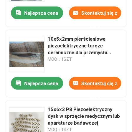
Najlepsza cena
Skontaktuj się z
nami
10x5x2mm pierścieniowe
piezoelektryczne tarcze
ceramiczne dla przemysłu
kosmetycznego, materiał P4 P5
MOQ：1SZT
P8
Najlepsza cena
Skontaktuj się z
Dom
nami
15x6x3 P8 Piezoelektryczny
Produkty
dysk w sprzęcie medycznym lub
aparaturze badawczej
O nas
MOQ：1SZT