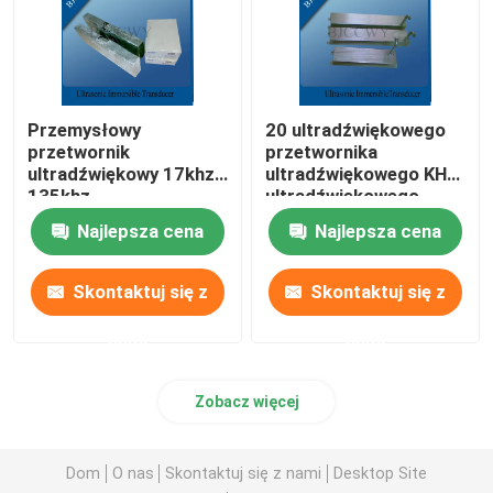
Przemysłowy
20 ultradźwiękowego
przetwornik
przetwornika
ultradźwiękowy 17khz -
ultradźwiękowego KHZ,
135khz
ultradźwiękowego
ultradźwiękowego
przetwornika
Najlepsza cena
Najlepsza cena
środka czyszczącego
czyszczącego
Skontaktuj się z
Skontaktuj się z
nami
nami
Zobacz więcej
Dom
O nas
Skontaktuj się z nami
Desktop Site