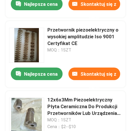
Najlepsza cena
Skontaktuj się z
nami
Przetwornik piezoelektryczny o
wysokiej amplitudzie Iso 9001
Certyfikat CE
MOQ：1SZT
Najlepsza cena
Skontaktuj się z
nami
12x6x3Mm Piezoelektryczny
Płyta Ceramiczna Do Produkcji
Przetworników Lub Urządzenia
Kosmetycznego
MOQ：1SZT
Cena：$2--$10