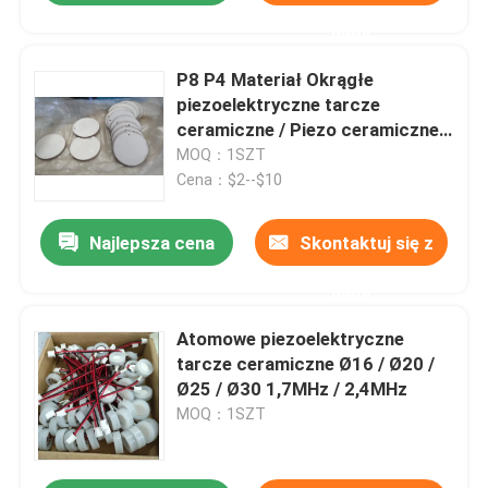
nami
P8 P4 Materiał Okrągłe
piezoelektryczne tarcze
ceramiczne / Piezo ceramiczne
Disc 43 X 2 mm
MOQ：1SZT
Cena：$2--$10
Najlepsza cena
Skontaktuj się z
nami
Atomowe piezoelektryczne
tarcze ceramiczne Ø16 / Ø20 /
Ø25 / Ø30 1,7MHz / 2,4MHz
MOQ：1SZT