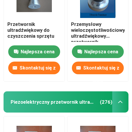
Przetwornik
Przemysłowy
ultradźwiękowy do
wieloczęstotliwościowy
czyszczenia sprzętu
ultradźwiękowy
przetwornik
Najlepsza cena
Najlepsza cena
Skontaktuj się z
Skontaktuj się z
nami
nami
Piezoelektryczny przetwornik ultradźwiękowy
(276)