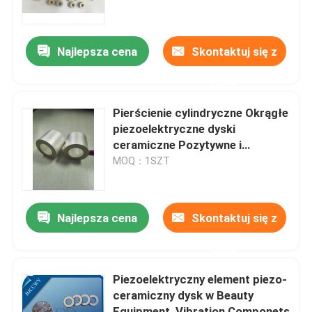
Wycieczka po fabryce
Najlepsza cena
Skontaktuj się z
nami
Kontrola jakości
Pierścienie cylindryczne Okrągłe
Skontaktuj się z nami
piezoelektryczne dyski
ceramiczne Pozytywne i
negatywne z jednej strony
MOQ：1SZT
Poprosić o wycenę
Ultradźwiękowy przetwornik czyszczący
Najlepsza cena
Skontaktuj się z
nami
Przetwornik ultradźwiękowy o dużej mocy
Piezoelektryczny element piezo-
ceramiczny dysk w Beauty
Przetwornik ultradźwiękowy o wielu częstotliwościac
Equipment, Vibration Componets