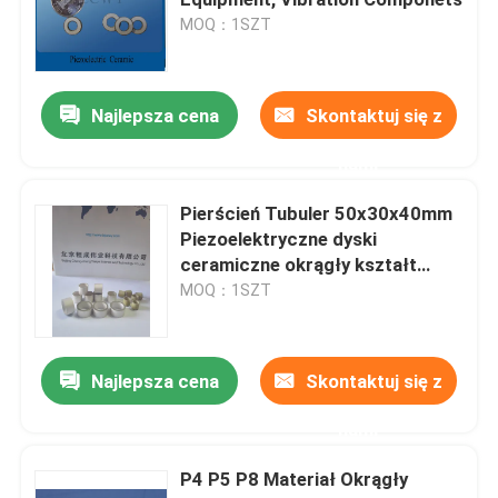
MOQ：1SZT
Piezoelektryczny przetwornik ultradźwiękowy
Najlepsza cena
Skontaktuj się z
Zanurzalny przetwornik ultradźwiękowy
nami
Cyfrowy generator ultradźwiękowy
Pierścień Tubuler 50x30x40mm
Piezoelektryczne dyski
ceramiczne okrągły kształt
Ultradźwiękowy generator częstotliwości
Wysoka wydajność
MOQ：1SZT
Maszyna do czyszczenia ultradźwiękowego
Najlepsza cena
Skontaktuj się z
Ultradźwiękowy Cell Disruptor
nami
P4 P5 P8 Materiał Okrągły
Reaktor ultradźwiękowy