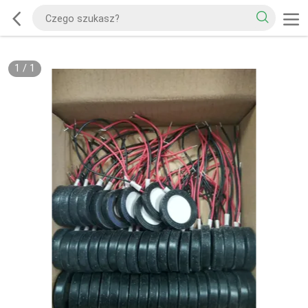
1
/
1