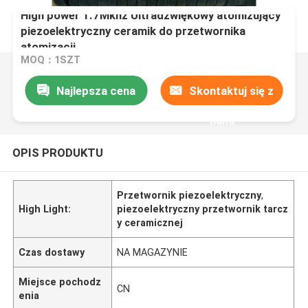
High power 1.7Mkhz Ultradźwiękowy atomizujący
piezoelektryczny ceramik do przetwornika
atomizacji
MOQ：1SZT
Najlepsza cena
Skontaktuj się z
nami
OPIS PRODUKTU
Przetwornik piezoelektryczny
,
High Light:
piezoelektryczny przetwornik tarcz
y ceramicznej
Czas dostawy
NA MAGAZYNIE
Miejsce pochodz
CN
enia