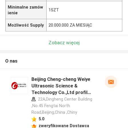
Minimalne zamów
1SZT
ienie
Możliwość Supply
20.000.000 ZA MIESIĄC
Zobacz więcej
O nas
Beijing Cheng-cheng Weiye
Ultrasonic Science &
Technology Co.,Ltd profil
producenta
22A,Dingheng Center Building
,No.45 Fengtai North
Road,Beijing,China ,Chiny
5.0
zweryfikowane Dostawca