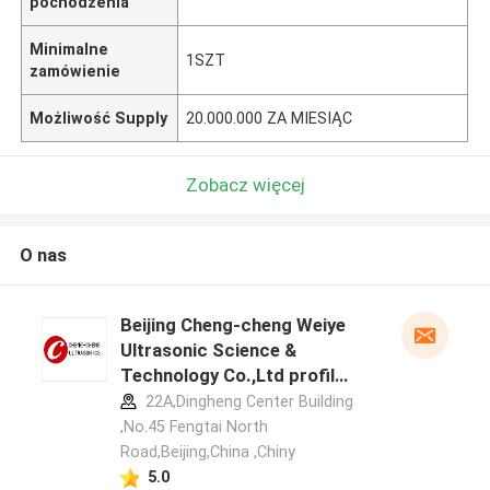
pochodzenia
Minimalne
1SZT
zamówienie
Możliwość Supply
20.000.000 ZA MIESIĄC
Zobacz więcej
O nas
Beijing Cheng-cheng Weiye
Ultrasonic Science &
Technology Co.,Ltd profil
producenta
22A,Dingheng Center Building
,No.45 Fengtai North
Road,Beijing,China ,Chiny
5.0