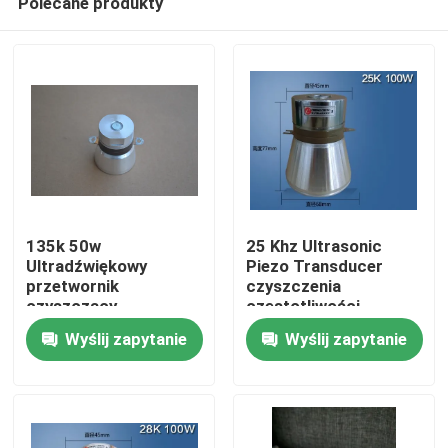
Polecane produkty
135k 50w
25 Khz Ultrasonic
Ultradźwiękowy
Piezo Transducer
przetwornik
czyszczenia
czyszczący
częstotliwości
Dom
Wydajność Ceramika
Wyślij zapytanie
Wyślij zapytanie
piezoelektryczna
Produkty
O nas