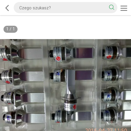
1
/
1