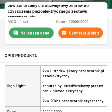
2kw Zanurzalny ultradźwiękowy zestaw do
czyszczenia piezoelektrycznego zestawu
przetworników
MOQ：1 szt.
Cena：$2000-3000
Najlepsza cena
Skontaktuj się z
nami
OPIS PRODUKTU
2kw ultradźwiękowy przetwornik pi
ezoelektryczny
,
High Light:
zanurzalny ultradźwiękowy przetw
ornik piezoelektryczny
,
2kw 20khz przetwornik czyszczący
Cena
$2000-3000