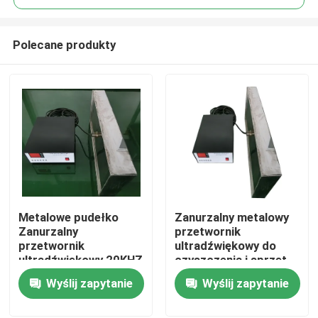
Polecane produkty
Metalowe pudełko
Zanurzalny metalowy
Dom
Zanurzalny
przetwornik
przetwornik
ultradźwiękowy do
ultradźwiękowy 20KHZ
czyszczenia i sprzęt
Produkty
do czyszczenia lub
generatora
Wyślij zapytanie
Wyślij zapytanie
separacji
O nas