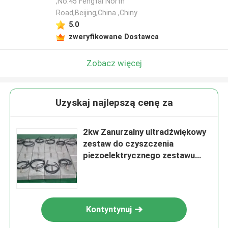
,No.45 Fengtai North
Road,Beijing,China ,Chiny
5.0
zweryfikowane Dostawca
Zobacz więcej
Uzyskaj najlepszą cenę za
2kw Zanurzalny ultradźwiękowy
zestaw do czyszczenia
piezoelektrycznego zestawu
przetworników
Kontyntynuj