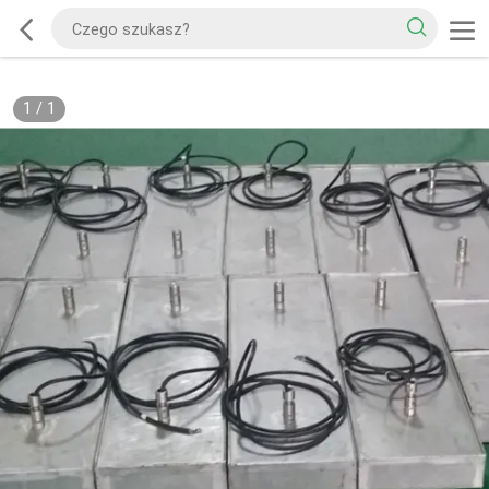
1
/
1