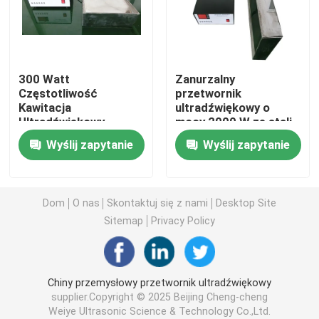
Piezoelektryczny przetwornik ultradźwiękowy
300 Watt
Zanurzalny
Zanurzalny przetwornik ultradźwiękowy
Częstotliwość
przetwornik
Kawitacja
ultradźwiękowy o
Ultradźwiękowy
mocy 2000 W ze stali
Cyfrowy generator ultradźwiękowy
przetwornik drgań do
nierdzewnej 40 kHz
Wyślij zapytanie
Wyślij zapytanie
czyszczenia
Ultradźwiękowy generator częstotliwości
Dom
O nas
Skontaktuj się z nami
Desktop Site
Maszyna do czyszczenia ultradźwiękowego
Sitemap
Privacy Policy
Ultradźwiękowy Cell Disruptor
Chiny przemysłowy przetwornik ultradźwiękowy
supplier.Copyright © 2025 Beijing Cheng-cheng
Reaktor ultradźwiękowy
Weiye Ultrasonic Science & Technology Co.,Ltd.