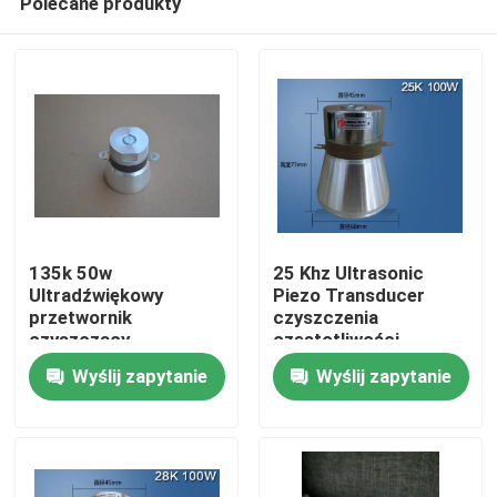
Polecane produkty
135k 50w
25 Khz Ultrasonic
Ultradźwiękowy
Piezo Transducer
przetwornik
czyszczenia
czyszczący
częstotliwości
Dom
Wydajność Ceramika
Wyślij zapytanie
Wyślij zapytanie
piezoelektryczna
Produkty
O nas