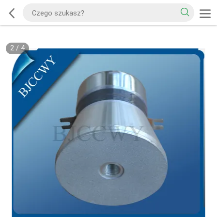
2
/
4