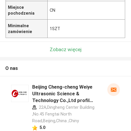
Miejsce
CN
pochodzenia
Minimalne
1SZT
zamówienie
Zobacz więcej
O nas
Beijing Cheng-cheng Weiye
Ultrasonic Science &
Technology Co.,Ltd profil
producenta
22A,Dingheng Center Building
,No.45 Fengtai North
Road,Beijing,China ,Chiny
5.0