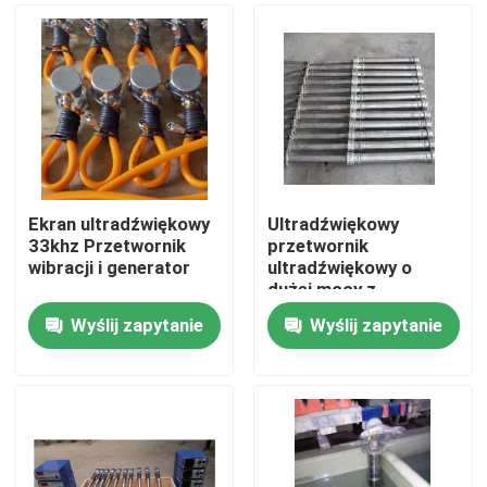
Ekran ultradźwiękowy
Ultradźwiękowy
33khz Przetwornik
przetwornik
wibracji i generator
ultradźwiękowy o
dużej mocy z
ultradźwiękowym
Wyślij zapytanie
Wyślij zapytanie
reaktorem
Dom
Produkty
O nas