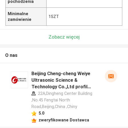
pochodzenia
Minimalne
1SZT
zamówienie
Zobacz więcej
O nas
Beijing Cheng-cheng Weiye
Ultrasonic Science &
Technology Co.,Ltd profil
producenta
22A,Dingheng Center Building
,No.45 Fengtai North
Road,Beijing,China ,Chiny
5.0
zweryfikowane Dostawca