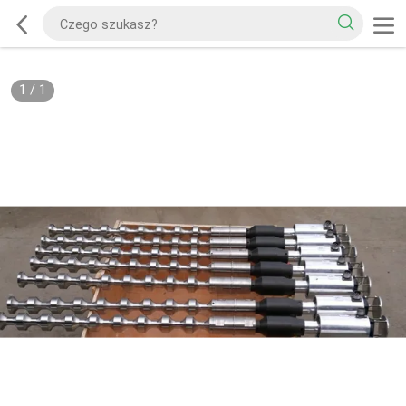
1
/
1