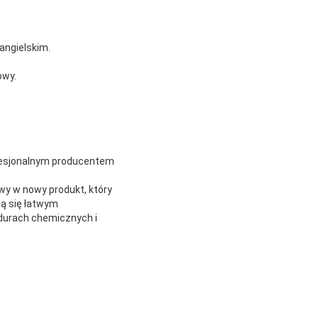
angielskim.
owy.
ofesjonalnym producentem
wy w nowy produkt, który
ją się łatwym
edurach chemicznych i