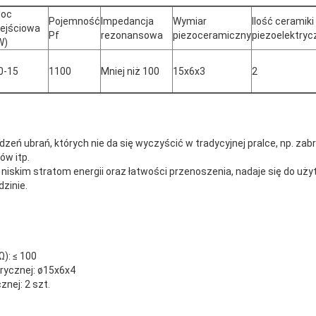
oc
Pojemność
Impedancja
Wymiar
Ilość ceramiki
ejściowa
Pf
rezonansowa
piezoceramiczny
piezoelektryc
W)
0-15
1100
Mniej niż 100
15x6x3
2
eń ubrań, których nie da się wyczyścić w tradycyjnej pralce, np. zabr
ów itp.
i i niskim stratom energii oraz łatwości przenoszenia, nadaje się do uż
zinie.
): ≤ 100
rycznej: ø15x6x4
znej: 2 szt.