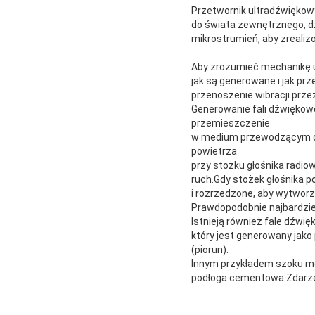
Przetwornik ultradźwiękowy
do świata zewnętrznego, d
mikrostrumień, aby zreali
Aby zrozumieć mechanikę u
jak są generowane i jak pr
przenoszenie wibracji prze
Generowanie fali dźwiękow
przemieszczenie
w medium przewodzącym dźw
powietrza
przy stożku głośnika radi
ruch.Gdy stożek głośnika p
i rozrzedzone, aby wytworz
Prawdopodobnie najbardzi
Istnieją również fale dźwi
który jest generowany jak
(piorun).
Innym przykładem szoku mo
podłoga cementowa.Zdarzeni