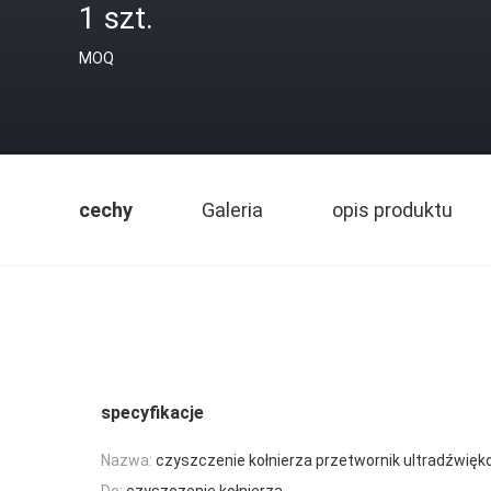
1 szt.
MOQ
cechy
Galeria
opis produktu
specyfikacje
Nazwa:
czyszczenie kołnierza przetwornik ultradźwię
Do:
czyszczenie kołnierza