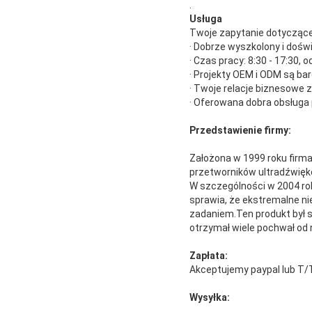
.
Usługa
Twoje zapytanie dotyczące 
· Dobrze wyszkolony i dośw
· Czas pracy: 8:30 - 17:30, 
· Projekty OEM i ODM są b
· Twoje relacje biznesowe 
· Oferowana dobra obsługa
Przedstawienie firmy:
Założona w 1999 roku firma
przetworników ultradźwięko
W szczególności w 2004 ro
sprawia, że ​​ekstremalne 
zadaniem.Ten produkt był s
otrzymał wiele pochwał od 
Zapłata:
Akceptujemy paypal lub T/T
Wysyłka: