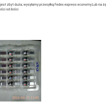
nie jest zbyt duża, wysyłamy przesyłką Fedex express economy.Lub na ż
ci od ilości.