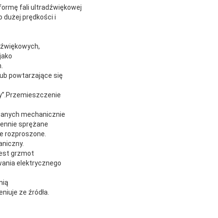
formę fali ultradźwiękowej
dużej prędkości i
dźwiękowych,
jako
.
lub powtarzające się
ny”.Przemieszczenie
owanych mechanicznie
miennie sprężane
ie rozproszone.
niczny.
jest grzmot
wania elektrycznego
nią
niuje ze źródła.