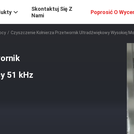
Skontaktuj Się Z
dukty
Poprosić O Wyce
Nami
ocy
/
Czyszczenie Kołnierza Przetwornik Ultradźwiękowy Wysokiej M
ornik
y 51 kHz