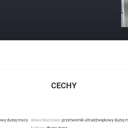
CECHY
kowy dużej mocy
słowo kluczowe:
przetwornik ultradźwiękowy dużej 
funkcja:
długie życie