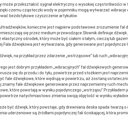
 może przekształcić sygnał elektryczny o wysokiej częstotliwości w 
zięki czemu cząsteczki wody w pojemniku mogą wytwarzać wibracje o 
zować bezdotykowe czyszczenie artykułów
ltradźwięków, konieczne jest najpierw podstawowe zrozumienie fal 
zemieszczają się przez medium przewodzące.Słownik definiuje dźwięk 
z elastyczny ośrodek, który może być ciałem stałym, cieczą lub gazem
ej Fala dźwiękowa jest wytwarzana, gdy generowane jest pojedyncze 
ięk, na przykład przez zdarzenie „wstrząsowe” lub ruch „wibracyj
owego jest dobrym przykładem „wibracyjnych” fal dźwiękowych gener
orusza się do przodu i do tyłu, powietrze przed stożkiem jest naprze
yć fale dźwiękowe, które wędrują w powietrzu, aż zostaną ostateczn
ej znamy fale dźwiękowe generowane przez naprzemienny ruch mecha
ękowe, które powstają w wyniku pojedynczego „wstrząsu”.Przykładem 
o powietrze natychmiastowo zmienia swoją objętość w wyniku wyłado
że być dźwięk, który powstaje, gdy drewniana deska spada twarzą o 
a uderzeniowe są źródłami pojedynczej fali ściskającej, która promie