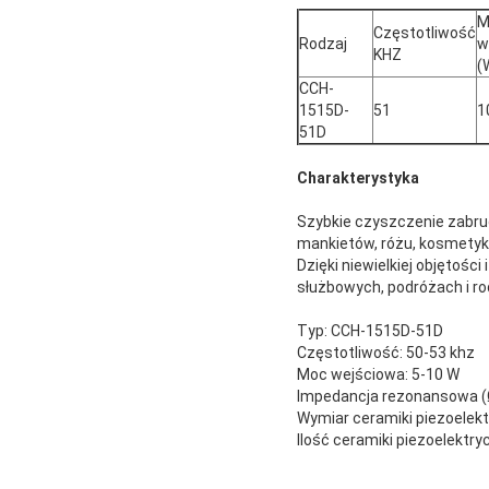
M
Częstotliwość
Rodzaj
w
KHZ
(
CCH-
1515D-
51
1
51D
Charakterystyka
Szybkie czyszczenie zabrudz
mankietów, różu, kosmetyk
Dzięki niewielkiej objętośc
służbowych, podróżach i rod
Typ: CCH-1515D-51D
Częstotliwość: 50-53 khz
Moc wejściowa: 5-10 W
Impedancja rezonansowa (Ω
Wymiar ceramiki piezoelekt
Ilość ceramiki piezoelektryc