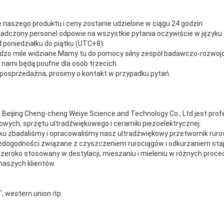
naszego produktu i ceny zostanie udzielone w ciągu 24 godzin.
iadczony personel odpowie na wszystkie pytania oczywiście w języku 
od poniedziałku do piątku (UTC+8).
ardzo mile widziane.Mamy tu do pomocy silny zespół badawczo-rozwoj
z nami będą poufne dla osób trzecich.
 posprzedażna, prosimy o kontakt w przypadku pytań.
 Beijing Cheng-cheng Weiye Science and Technology Co., Ltd jest pr
wych, sprzętu ultradźwiękowego i ceramiki piezoelektrycznej.
ku zbadaliśmy i opracowaliśmy nasz ultradźwiękowy przetwornik ruro
niedogodności związane z czyszczeniem rurociągów i odkurzaniem sta
zeroko stosowany w destylacji, mieszaniu i mieleniu w różnych proc
naszych klientów.
, western union itp.