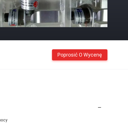
Poprosić O Wycenę
mocy