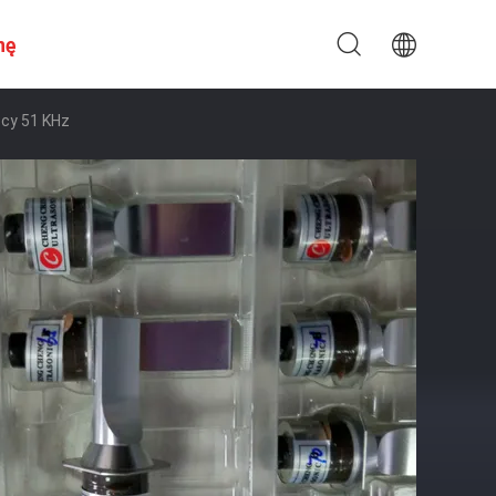
nę
ocy 51 KHz